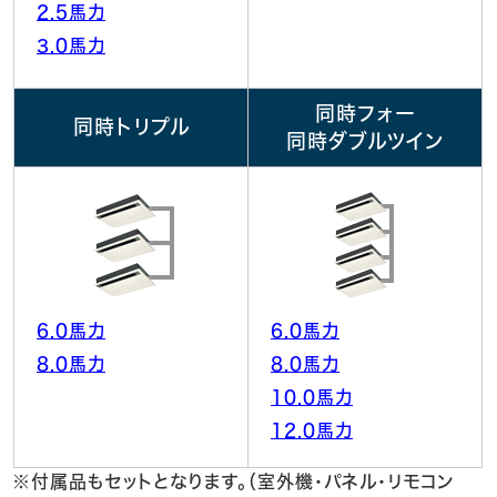
2.5馬力
3.0馬力
同時フォー
同時トリプル
同時ダブルツイン
6.0馬力
6.0馬力
8.0馬力
8.0馬力
10.0馬力
12.0馬力
※付属品もセットとなります。（室外機・パネル・リモコン